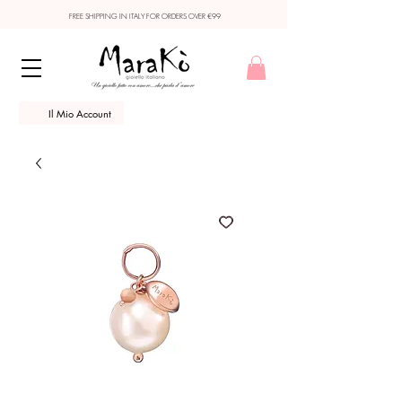
FREE SHIPPING IN ITALY FOR ORDERS OVER €99
Il Mio Account