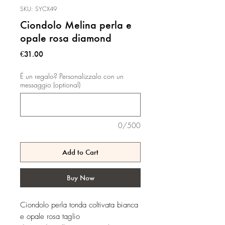
SKU: SYCX49
Ciondolo Melina perla e
opale rosa diamond
Price
€31.00
É un regalo? Personalizzalo con un
messaggio (optional)
0/500
Add to Cart
Buy Now
Ciondolo perla tonda coltivata bianca
e opale rosa taglio