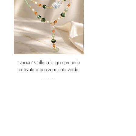
"Decisa" Collana lunga con perle
"Decisa" Collana lunga co
coltivate e quarzo rutilato verde
Price
€189.00
Add to Cart