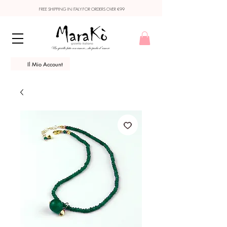
FREE SHIPPING IN ITALY FOR ORDERS OVER €99
Il Mio Account