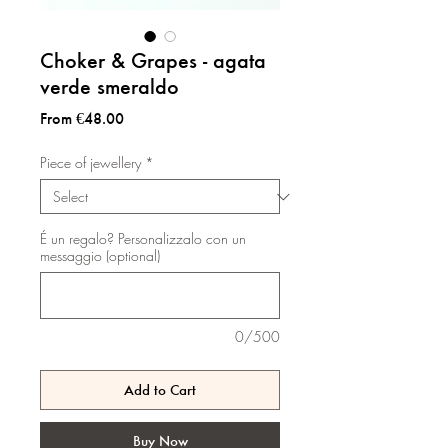
Choker & Grapes - agata
verde smeraldo
Sale
From
€48.00
Price
Piece of jewellery
*
É un regalo? Personalizzalo con un
messaggio (optional)
0/500
Add to Cart
Buy Now