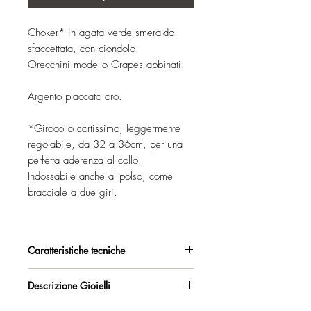
Choker* in agata verde smeraldo
sfaccettata, con ciondolo.
Orecchini modello Grapes abbinati.
Argento placcato oro.
*Girocollo cortissimo, leggermente
regolabile, da 32 a 36cm, per una
perfetta aderenza al collo.
Indossabile anche al polso, come
bracciale a due giri.
Caratteristiche tecniche
Argento 925/°°, placcato oro, con
Descrizione Gioielli
esclusivo trattamento antiossidante.
Collana strozzacollo con catena