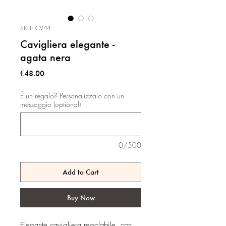
SKU: CV44
Cavigliera elegante -
agata nera
Price
€48.00
É un regalo? Personalizzalo con un
messaggio (optional)
0/500
Add to Cart
Buy Now
Elegante cavigliera regolabile, con