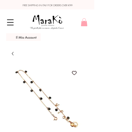
FREE SHIPPING IN ITALY FOR ORDERS OVER €99
Il Mio Account