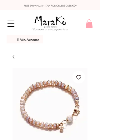
FREE SHIPPING IN ITALY FOR ORDERS OVER €99
Il Mio Account