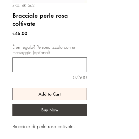
SKU: BR1562
Bracciale perle rosa
coltivate
Price
€45.00
É un regalo? Personalizzalo con un
messaggio (optional)
0/500
Add to Cart
Buy Now
Bracciale di perle rosa coltivate.