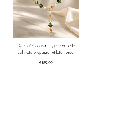
"Decisa" Collana lunga con perle
"Decisa" Collana lunga co
coltivate e quarzo rutilato verde
Price
€189.00
Add to Cart