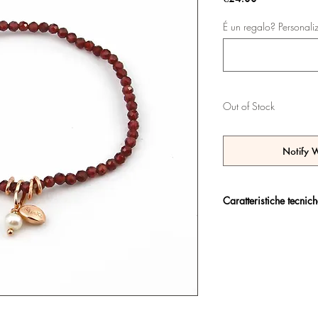
É un regalo? Personali
Out of Stock
Notify 
Caratteristiche tecnic
Argento 925/°°, placc
trattamento antiossidan
Certificato di garanzia 
Confezione regalo incl