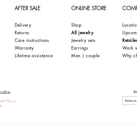
AFTER SALE
ONLINE STORE
COM
Delivery
Shop
Locati
Returns
All jewelry
Upcomi
Care instructions
Jewelry sets
Retaile
Warranty
Earrings
Work w
Lifetime assistance
Man | couple
Why c
 call us
Re
until 10 p.m.
ek