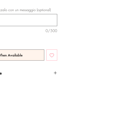
zzalo con un messaggio (optional)
0/500
When Available
he
ato oro rosa, con esclusivo
te.
sui materiali.
usa.