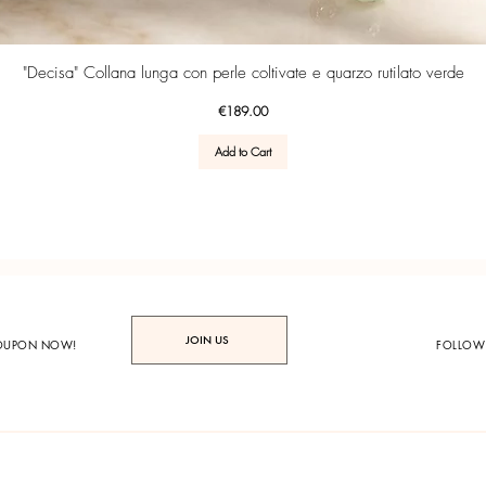
Quick View
"Decisa" Collana lunga con perle coltivate e quarzo rutilato verde
Price
€189.00
Add to Cart
JOIN US
COUPON NOW!
FOLLOW