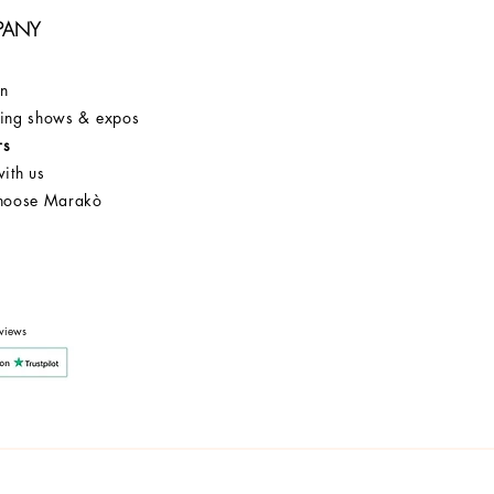
PANY
on
ng shows & expos
rs
ith us
hoose Marakò
Customer Service
After Sale
Company
views