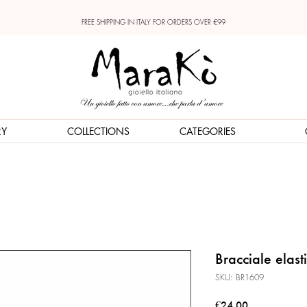
FREE SHIPPING IN ITALY FOR ORDERS OVER €99
RY
COLLECTIONS
CATEGORIES
Bracciale elas
SKU: BR1609
Price
€24.00