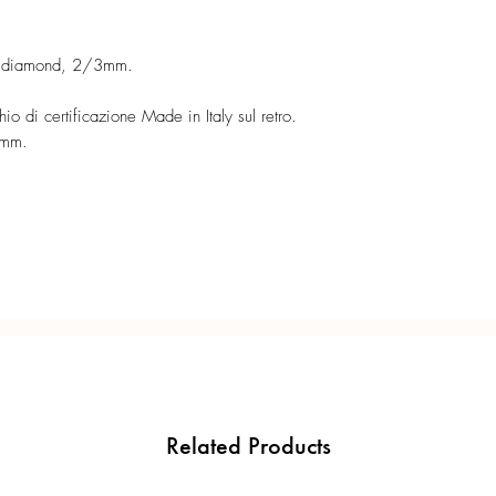
Ogni gioiello è realiz
precisione del Made in 
lio diamond, 2/3mm.
o di certificazione Made in Italy sul retro.
4 mm.
Related Products