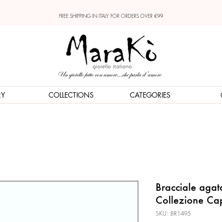
FREE SHIPPING IN ITALY FOR ORDERS OVER €99
RY
COLLECTIONS
CATEGORIES
Bracciale agat
Collezione Cap
SKU: BR1495