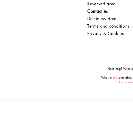
Reserved area
Contact us
Delete my data
Terms and conditions
Privacy & Cookies
Need help?
Write or
Website
chat
available,
7 days a we