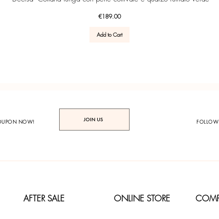
Price
€189.00
Add to Cart
JOIN US
COUPON NOW!
FOLLOW
AFTER SALE
ONLINE STORE
COM