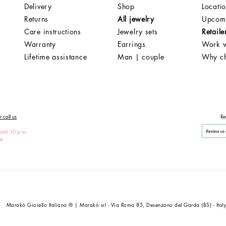
Delivery
Shop
Locati
Returns
All jewelry
Upcomi
Care instructions
Jewelry sets
Retaile
Warranty
Earrings
Work w
Lifetime assistance
Man | couple
Why c
 call us
Re
until 10 p.m.
ek
Marakò Gioiello Italiano ® | Marakò srl - Via Roma 85, Desenzano del Garda (BS) - Ital