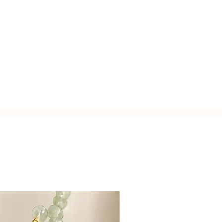
 mm.
usa.
zato a mano con l'inconfondibile
Italy.