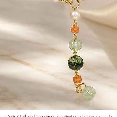
Quick View
"Decisa" Collana lunga con perle coltivate e quarzo rutilato verde