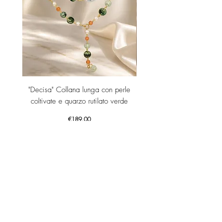
"Decisa" Collana lunga con perle
"Decisa" Collana lunga co
coltivate e quarzo rutilato verde
Price
€189.00
Add to Cart