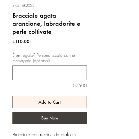
SKU: BR2022
Bracciale agata
arancione, labradorite e
perle coltivate
Price
€110.00
É un regalo? Personalizzalo con un
messaggio (optional)
0/500
Add to Cart
Buy Now
Bracciale con riccioli da orafo in