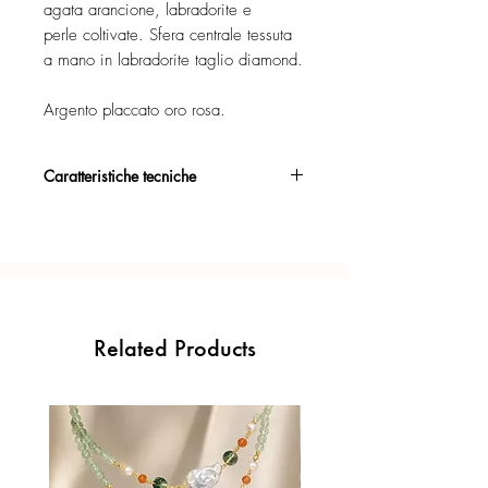
agata arancione, labradorite e
perle coltivate. Sfera centrale tessuta
a mano in labradorite taglio diamond.
Argento placcato oro rosa.
Caratteristiche tecniche
Argento 925/°°, placcato oro rosa,
con esclusivo trattamento antiossidante.
Certificato di garanzia sui materiali.
Confezione regalo inclusa.
Related Products
Ogni gioiello è realizzato a mano con
l'inconfondibile precisione del Made in
Italy.