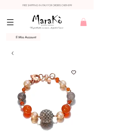
FREE SHIPPING IN ITALY FOR ORDERS OVER €99
Il Mio Account