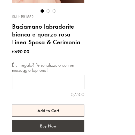
SKU: BR1882
Baciamano labradorite
bianca e quarzo rosa -
Linea Sposa & Cerimonia
Price
€690.00
É un regalo? Personalizzalo con un
messaggio (optional)
0/500
Add to Cart
Buy Now