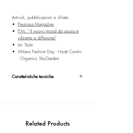
Articoli, pubblicazioni e sfilate:
Preziosa Magazine
P.M. " Il nuovo mood da sposa è
vibrante e differente"
Lei Style
Milano Fashion Day - Hyatt Centric
- Organics SkyGarden
Caratteristiche tecniche
Argento 925/°°, rodiato, per una
brillantezza di lunga durata.
Certificato di garanzia sui materiali.
Confezione regalo inclusa.
Related Products
Ogni gioiello è realizzato a mano con