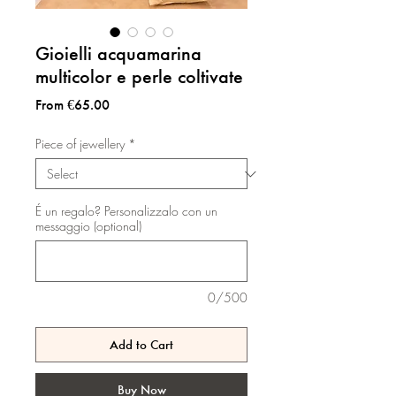
Gioielli acquamarina
multicolor e perle coltivate
Sale
From
€65.00
Price
Piece of jewellery
*
É un regalo? Personalizzalo con un
messaggio (optional)
0/500
Add to Cart
Buy Now