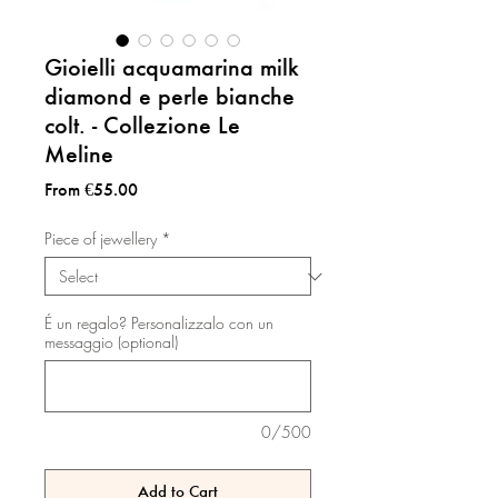
Gioielli acquamarina milk
diamond e perle bianche
colt. - Collezione Le
Meline
Sale
From
€55.00
Price
Piece of jewellery
*
É un regalo? Personalizzalo con un
messaggio (optional)
0/500
Add to Cart