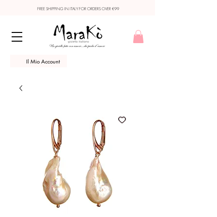
FREE SHIPPING IN ITALY FOR ORDERS OVER €99
Il Mio Account