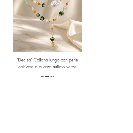
"Decisa" Collana lunga con perle
"Decisa" Collana lunga co
coltivate e quarzo rutilato verde
Price
€189.00
Add to Cart